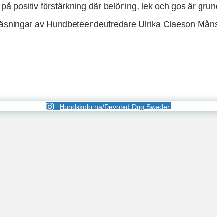
 på positiv förstärkning där belöning, lek och gos är grun
reläsningar av Hundbeteendeutredare Ulrika Claeson Mån
Hundskolorna/Devoted Dog Sweden