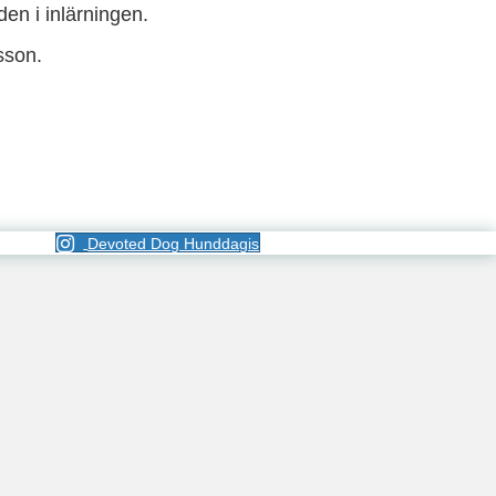
den i inlärningen.
sson.
Devoted Dog Hunddagis