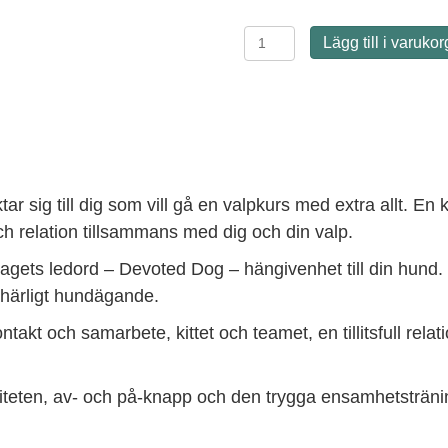
Valpkurs
Lägg till i varukor
hel
termin-
Devoted
Dog
Special
-17
aug
kl
ar sig till dig som vill gå en valpkurs med extra allt. En 
17,30
ch relation tillsammans med dig och din valp.
mängd
gets ledord – Devoted Dog – hängivenhet till din hund. 
 härligt hundägande.
t och samarbete, kittet och teamet, en tillitsfull relati
iviteten, av- och på-knapp och den trygga ensamhetsträ