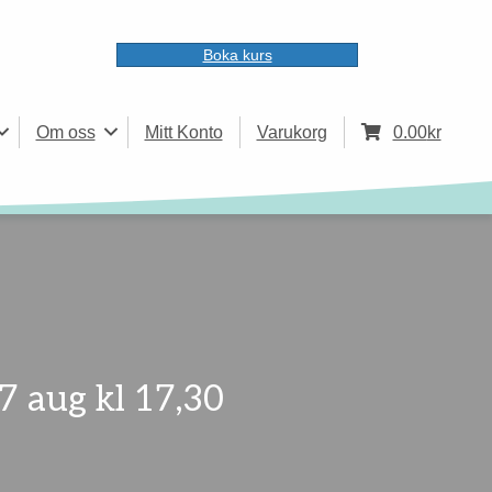
Boka kurs
Om oss
Mitt Konto
Varukorg
0.00
kr
7 aug kl 17,30