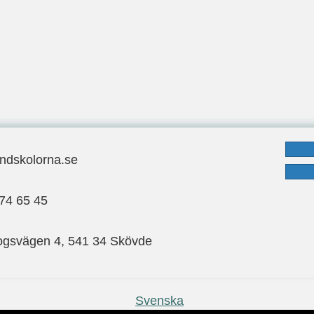
ndskolorna.se
ndskolorna.se
: 070-974 65 45
74 65 45
ogsvägen 4, 541 34 Skövde
gsvägen 4, 541 34 Skövde
Svenska