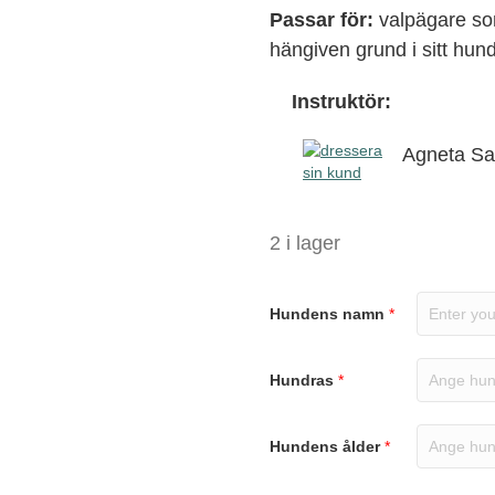
Passar för:
valpägare som
hängiven grund i sitt hu
Instruktör:
Agneta S
2 i lager
Hundens namn
*
Hundras
*
Hundens ålder
*