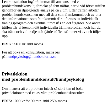
I en konsultation ingår 6 timmar tillsammans med en
problemhundskonsult, fördelat på fem träffar, där vi vid första träffen
genomför en djupgående analys på ca 2 tim. Efter träffen arbetar
problemhundskonsulten med all data som framkommit och av bl.a
den informationen som framkommit där utformas ett individuellt
träningsprogram och eventuellt föreslås en del åtgärder. Vid andra
träffen går vi igenom ditt individuella träningsprogram och hur du
ska träna och vid tredje och fjärde träffen stämmer vi av och följer
upp.
PRIS
: 4100 kr inkl moms.
För att boka en konsultation, maila oss
på
hundpsykolog@hundskolorna.se
Privatlektion
med problemhundskonsult/hundpsykolog
Om ni anser att ert problem inte är så stort kan ni boka
privatlektioner med en av våra problemhundskonsulter.
PRIS:
1000 kr för 90 min inkl 25% moms.