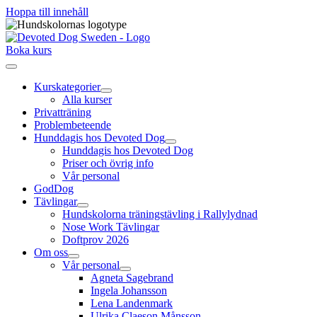
Hoppa till innehåll
Boka kurs
Kurskategorier
Alla kurser
Privatträning
Problembeteende
Hunddagis hos Devoted Dog
Hunddagis hos Devoted Dog
Priser och övrig info
Vår personal
GodDog
Tävlingar
Hundskolorna träningstävling i Rallylydnad
Nose Work Tävlingar
Doftprov 2026
Om oss
Vår personal
Agneta Sagebrand
Ingela Johansson
Lena Landenmark
Ulrika Claeson Månsson