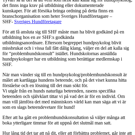
det finns inga krav på utbildning eller dokumenterade
kunskaper. För att försöka bringa ordning på detta finns en
branschorganisation som heter Sveriges Hundföretagare –
SHF-
Sveriges Hundföretagare
För att få ansluta sig till SHF måste man ha blivit godkänd på en
utbildning hos en av SHF:s godkända
utbildningsanordnare. Eftersom begreppet hundpsykolog blivit
missbrukat och i vissa fall fått dålig klang, väljer en del att kalla sig
för “problemhundskonsult” istället. Hundskolornas anställda
hundpsykologer har en utbildning som berättigar medlemskap i
SHF.
När man vänder sig till en hundpsykolog/problemhundskonsult är
målet att kartlägga hundens beteende, och på det viset kunna hitta
förståelse och en lösning till det man sökt för.
Vi utgår från en hunds naturliga beteenden, rasens specifika
beteenden och självklart tittar vi på vad det är för en individ. Om
man vill jämföra det med människors värld kan man säga att vi är
som en slags beteendevetare för hund!
Efter att ha gått en problemhundskonsultation så väljer många att
boka ytterligare timmar för att uppnå det slutmål man satt.
Hur lång tid det tar att nå dit, eller att förbättra problemet, går inte att