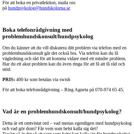
För att boka en privatlektion, maila oss
på
hundpsykolog@hundskolorna.se
Boka telefonrådgivning med
problemhundskonsult/hundpsykolog
Om du känner att du vill diskutera ditt problem via telefon med en
problemhundskonsult går det också bra. Via telefon kan du få
vägledning och råd för att komma vidare med ett mindre problem.
Har du ett akut problem kan du även ringa för att få att få råd och
stöd.
PRIS:
400 kr som betalas via swish
För att boka telefonrådgivning – Ring Agneta på 070-974 65 45.
Vad är en problemhundskonsult/hundpsykolog?
Detta är ett omtvistat ord – vad menas egentligen med hundpsykolog
och vad gör dom? Får vem som helst kalla sig det?
Tyvärr så är det så att vem som helst kan kalla sig för hundpsykolog,