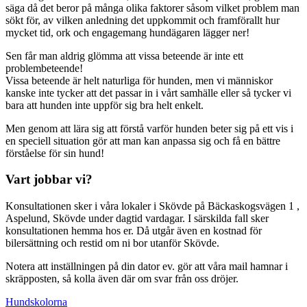
säga då det beror på många olika faktorer såsom vilket problem man
sökt för, av vilken anledning det uppkommit och framförallt hur
mycket tid, ork och engagemang hundägaren lägger ner!
Sen får man aldrig glömma att vissa beteende är inte ett
problembeteende!
Vissa beteende är helt naturliga för hunden, men vi människor
kanske inte tycker att det passar in i vårt samhälle eller så tycker vi
bara att hunden inte uppför sig bra helt enkelt.
Men genom att lära sig att förstå varför hunden beter sig på ett vis i
en speciell situation gör att man kan anpassa sig och få en bättre
förståelse för sin hund!
Vart jobbar vi?
Konsultationen sker i våra lokaler i Skövde på Bäckaskogsvägen 1 ,
Aspelund, Skövde under dagtid vardagar. I särskilda fall sker
konsultationen hemma hos er. Då utgår även en kostnad för
bilersättning och restid om ni bor utanför Skövde.
Notera att inställningen på din dator ev. gör att våra mail hamnar i
skräpposten, så kolla även där om svar från oss dröjer.
Hundskolorna