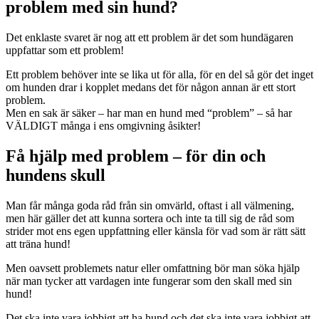
problem med sin hund?
Det enklaste svaret är nog att ett problem är det som hundägaren
uppfattar som ett problem!
Ett problem behöver inte se lika ut för alla, för en del så gör det inget
om hunden drar i kopplet medans det för någon annan är ett stort
problem.
Men en sak är säker – har man en hund med “problem” – så har
VÄLDIGT många i ens omgivning åsikter!
Få hjälp med problem – för din och
hundens skull
Man får många goda råd från sin omvärld, oftast i all välmening,
men här gäller det att kunna sortera och inte ta till sig de råd som
strider mot ens egen uppfattning eller känsla för vad som är rätt sätt
att träna hund!
Men oavsett problemets natur eller omfattning bör man söka hjälp
när man tycker att vardagen inte fungerar som den skall med sin
hund!
Det ska inte vara jobbigt att ha hund och det ska inte vara jobbigt att