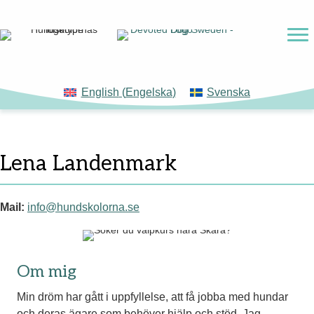
English
(
Engelska
)
Svenska
Lena Landenmark
Mail:
info@hundskolorna.se
Om mig
Min dröm har gått i uppfyllelse, att få jobba med hundar
och deras ägare som behöver hjälp och stöd. Jag