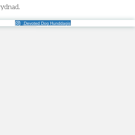
lydnad.
Devoted Dog Hunddagis