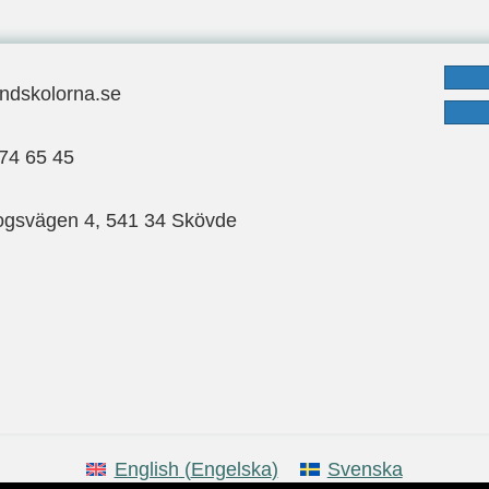
ndskolorna.se
ndskolorna.se
: 070-974 65 45
74 65 45
ogsvägen 4, 541 34 Skövde
gsvägen 4, 541 34 Skövde
English
(
Engelska
)
Svenska