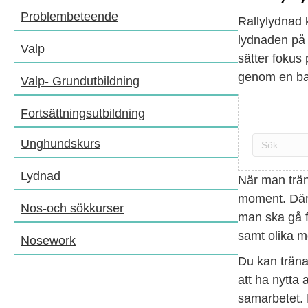
Problembeteende
Rallylydnad 
lydnaden på e
Valp
sätter fokus 
genom en ba
Valp- Grundutbildning
Fortsättningsutbildning
Unghundskurs
Lydnad
När man träna
moment. Däre
Nos-och sökkurser
man ska gå fö
samt olika m
Nosework
Du kan träna 
att ha nytta
samarbetet. 