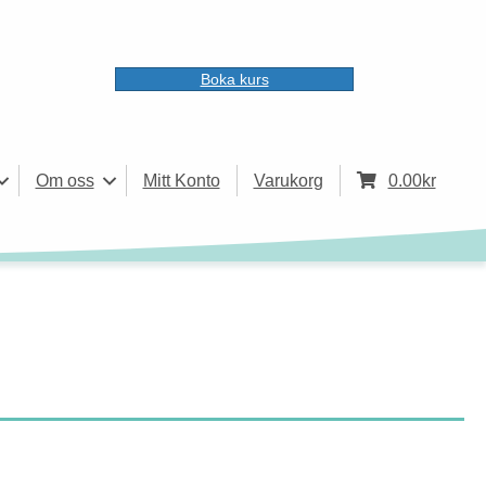
Boka kurs
Om oss
Mitt Konto
Varukorg
0.00
kr