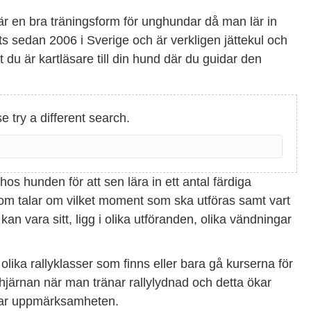
 är en bra träningsform för unghundar då man lär in
its sedan 2006 i Sverige och är verkligen jättekul och
tt du är kartläsare till din hund där du guidar den
e try a different search.
os hunden för att sen lära in ett antal färdiga
som talar om vilket moment som ska utföras samt vart
n vara sitt, ligg i olika utföranden, olika vändningar
olika rallyklasser som finns eller bara gå kurserna för
hjärnan när man tränar rallylydnad och detta ökar
ökar uppmärksamheten.